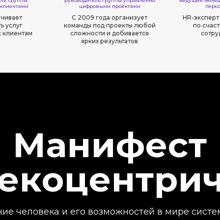
ель группы
руководитель группы управления
ведущий менед
 клиентами
цифровыми проектами
перс
чивает
С 2009 года организует
HR-эксперт
ь услуг
команды под проекты любой
по счас
к клиентам
сложности и добивается
сотру
ярких результатов
Манифест
екоцентри
е человека и его возможностей в мире систе