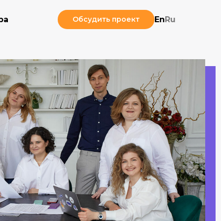
ра
Обсудить проект
En
Ru