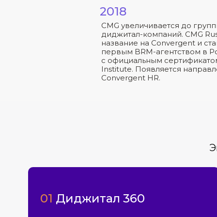
2018
CMG увеличивается до груп
диджитал-компаний. CMG Rus
название на Convergent и ст
первым BRM-агентством в Р
с официальным сертификат
Institute. Появляется направ
Convergent HR.
Э
01
Диджитал 360