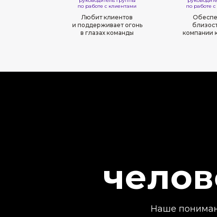
руководитель группы
руководит
по работе с клиентами
по работе с
Любит клиентов
Обеспе
и поддерживает огонь
близост
в глазах команды
компании 
челов
Наше понимани