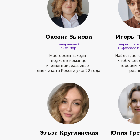
Оксана Зыкова
Игорь 
генеральный
директор д
директор
цифрового п
Мастерски находит
Найдёт, чего
подход к команде
чтобы сде
и клиентам, развивает
нереальн
диджитал в России уже 22 года
реал
Эльза Круглянская
Юлия Гре