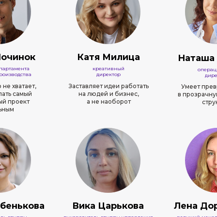
Починок
Катя Милица
Наташа 
епартамента
креативный
операц
роизводства
директор
дире
 не хватает,
Заставляет идеи работать
Умеет прев
лать самый
на людей и бизнес,
в прозрачну
ый проект
а не наоборот
стру
ьным
бенькова
Вика Царькова
Лена До