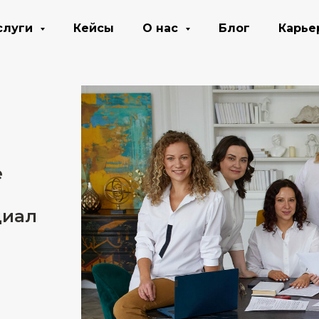
слуги
Кейсы
О нас
Блог
Карье
е
циал