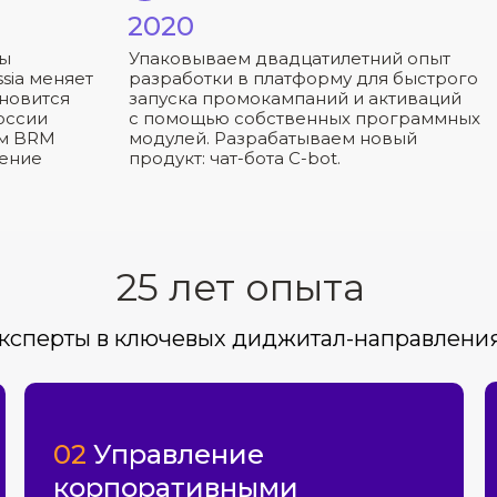
2020
пы
Упаковываем двадцатилетний опыт
sia меняет
разработки в платформу для быстрого
ановится
запуска промокампаний и активаций
оссии
с помощью собственных программных
ом BRM
модулей. Разрабатываем новый
ление
продукт: чат-бота C-bot.
25 лет опыта
ксперты в ключевых диджитал-направлени
02
Управление
корпоративными