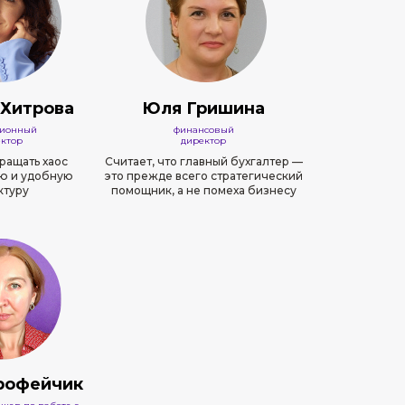
Хитрова
Юля Гришина
ионный
финансовый
ктор
директор
ращать хаос
Считает, что главный бухгалтер —
ю и удобную
это прежде всего стратегический
ктуру
помощник, а не помеха бизнесу
рофейчик