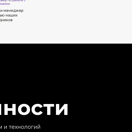
жер по работе с
оналом
 и менеджер
тью наших
дников
чности
м и технологий