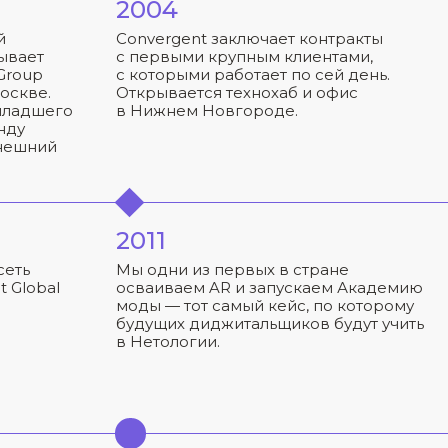
2004
й
Convergent заключает контракты
ывает
с первыми крупным клиентами,
Group
с которыми работает по сей день.
оскве.
Открывается технохаб и офис
младшего
в Нижнем Новгороде.
нду
ынешний
2011
сеть
Мы одни из первых в стране
 Global
осваиваем AR и запускаем Академию
моды — тот самый кейс, по которому
будущих диджитальщиков будут учить
в Нетологии.